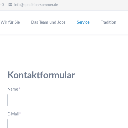
9-0
info@spedition-sommer.de
Wir für Sie
Das Team und Jobs
Service
Tradition
News-Boxen
Kontaktformular
Pflichtfeld
Name
*
Pflichtfeld
E-Mail
*