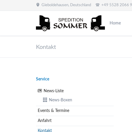
Gieboldehausen, Deutschland
+49 5528 2066 
EN
Home
Kontakt
Navigation
Service
überspringen
News-Liste
News-Boxen
Events & Termine
Anfahrt
Kontakt