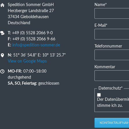
Pflichtfeld
Spedition Sommer GmbH
Name
*
Herzberger Landstraße 27
37434 Gieboldehausen
Deutschland
Pflichtfeld
E-Mail
*
T:
+49 (0) 5528 2066 9-0
F:
+49 (0) 5528 2066 9-66
E:
info@spedition-sommer.de
Telefonnummer
N:
51º 36' 54.8" E: 10º 13' 25.7"
View on Google Maps
Kommentar
MO-FR:
07:00–18:00
durchgehend
SA, SO, Feiertag:
geschlossen
Pflichtfeld
Datenschutz
*
Der Datenübermit
stimme ich zu.
KONTAKTAUFNA