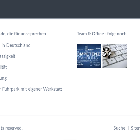
de, die für uns sprechen
Team & Office - folgt noch
 in Deutschland
ässigkeit
lität
rung
 Fuhrpark mit eigener Werkstatt
Navigation
ts reserved.
Suche
Site
überspringen